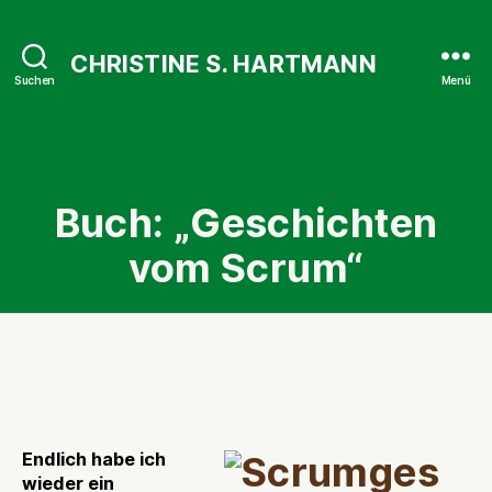
CHRISTINE S. HARTMANN
Suchen
Menü
Kategorien
AGIL
BUCH-BOOKS
PROJEKTKOMMUNIKATION
PROJEKTMANAGEMENT
Buch: „Geschichten
vom Scrum“
Scrum(-buch) wie im
Märchen
Endlich habe ich
wieder ein