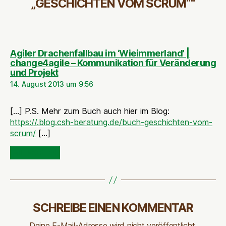
„GESCHICHTEN VOM SCRUM““
Agiler Drachenfallbau im ‘Wieimmerland’ |
change4agile – Kommunikation für Veränderung
sagt:
und Projekt
14. August 2013 um 9:56
[…] P.S. Mehr zum Buch auch hier im Blog:
https://.blog.csh-beratung.de/buch-geschichten-vom-
scrum/
[…]
ANTWORTEN
SCHREIBE EINEN KOMMENTAR
Deine E-Mail-Adresse wird nicht veröffentlicht.