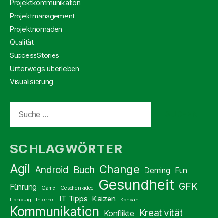
Projektkommunikation
Projektmanagement
Projektnomaden
Qualität
SuccessStories
Unterwegs überleben
Visualisierung
Suche
nach:
SCHLAGWÖRTER
Agil
Change
Android
Buch
Deming
Fun
Gesundheit
GFK
Führung
Game
Geschenkidee
IT Tipps
Kaizen
Hamburg
Internet
Kanban
Kommunikation
Kreativität
Konflikte